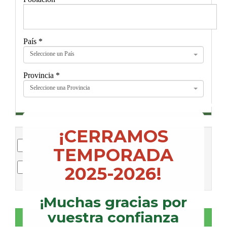
País
*
Seleccione un País
Provincia
*
Seleccione una Provincia
¡CERRAMOS
He leído y acepto la
Política Privacidad
y los
TEMPORADA
Términos y Condiciones de uso
Estoy de acuerdo en recibir información comercial,
2025-2026!
incluso por correo electrónico
¡Muchas gracias por
vuestra confianza
Crear