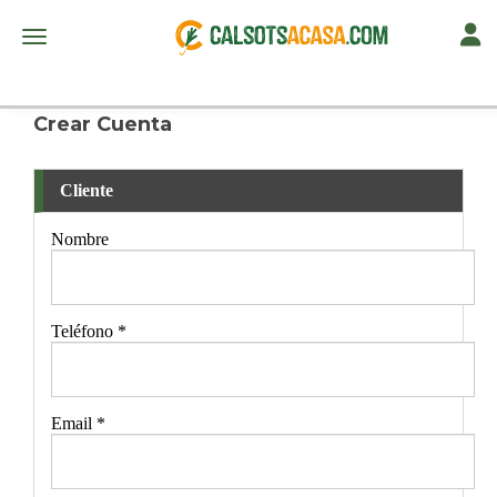
Toggl
Toggle navigation
Crear Cuenta
Cliente
Nombre
Teléfono
*
Email
*