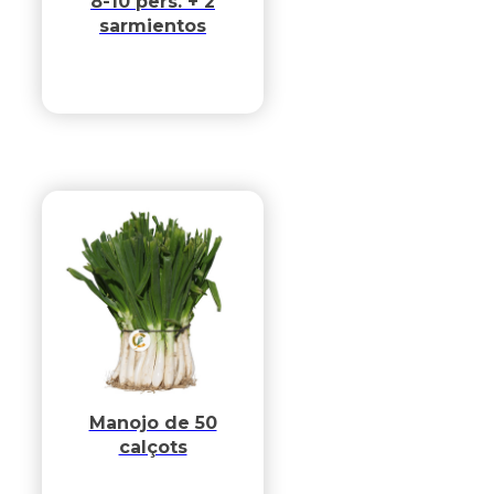
8-10 pers. + 2
sarmientos
Manojo de 50
calçots