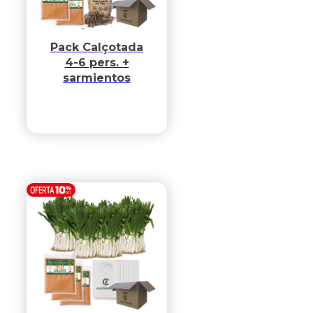
Pack Calçotada
4-6 pers. +
sarmientos