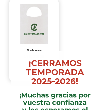
Babero
Calçotada
¡CERRAMOS
TEMPORADA
2025-2026!
¡Muchas gracias por
vuestra confianza
y les esperamos el