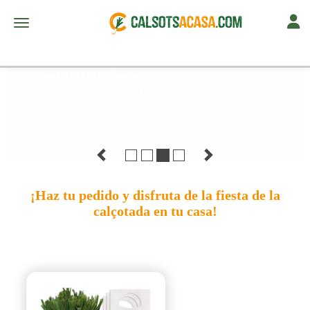
Toggl
Toggle navigation
Sarmientos
el
combustible tradicional
para cocinar los
calçots
COMPRAR
Anterior
Siguiente
¡Haz tu pedido y disfruta de la fiesta de la
calçotada en tu casa!